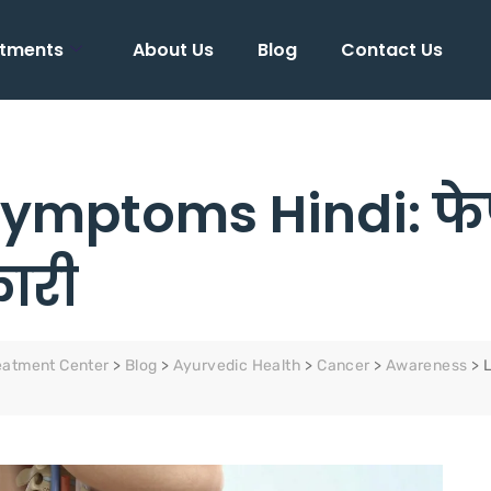
tments
About Us
Blog
Contact Us
mptoms Hindi: फेफड़
कारी
eatment Center
>
Blog
>
Ayurvedic Health
>
Cancer
>
Awareness
>
L