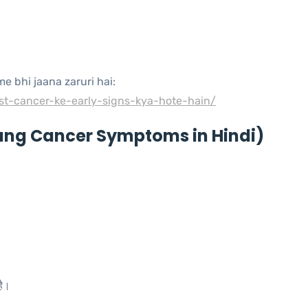
e bhi jaana zaruri hai:
st-cancer-ke-early-signs-kya-hote-hain/
(Lung Cancer Symptoms in Hindi)
है।